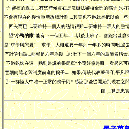
子,審核的過去....有些時候實在是沒辦法審核全部的稿子,只好
不會有現在的慢慢重新改版計劃....其實也不過就是把以前一
回去而已.....要維持一個人的熱情很難....要維持一群人的熱情
望"
小鴨的家
"能有下一個五年.......以後上班了....會跑
是"求學與戀愛".....求學....大概還要一年到一年多的時間
有計算錯誤...那就是六年為期....那麼下一個六年的章節名稱會是甚
不過乾妹在這一點到是說的很簡單"小鴨好像是唯一看起來可能會結
意朝向這老舊制度前進的鴨子......如果,傳統代表著保守,平凡跟
那一群怪人中唯一正常的鴨子阿!! 感謝那些從開始到現在之
節.....算