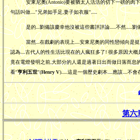
安東尼奧(Antonio)要被猶太人活活的切下一磅的肉
句話叫做...."兄弟如手足,妻子如衣服".....
是的...劉備該慶幸他沒被這些書評評論.....不然...
當然...在戲劇的表現上....安東尼奧的同性戀傾向是挺
認為....古代人的性生活比現在的人瘋狂多了! 很多原因
竟在電燈發明之前,大部分的人還是過著日出而做日落而息的日子
看"
亨利五世
"(
Henry V
).....這是一個歷史劇本....應該....不會
第六