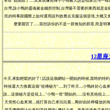
革命"就開始了.....其實就像前陣子小鴨被人說是唱衰台灣一
台灣,說小鴨的靈魂被金錢所控制,台灣最不需要的東西就是金錢,
民的時事跟國際上如何運用談判效應去克服這個逆境,大概又會說
麼要罷官了......當控訴你的不是一群無知的群眾,而是明事
12星
今天,來點輕鬆的好了! 話說這個網站一開始的時候,當時的特約
時候還大力推薦這個"祖傳秘方".....到了昨天....小鴨終於心血
說....這個秘方是從祖上..."小鴨一世"開始的......沒有其他祖上.
天突然心血來潮....就打算自己來玩玩看....剛好由於檸檬放的
用手擠檸檬汁出來到茶杯裡面! 擠好之後....再拿從速食店