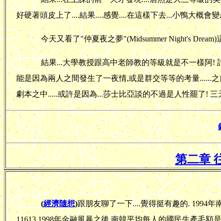
好硬著頭皮上了....結果....感覺....在這樣下去...小鴨大概
今天又看了"仲夏夜之夢"(Midsummer Night's Dr
結果...大學教授跟高中老師教的等級就是不一樣阿! 
能是因為兩人之間發生了一夜情,或是群交等等的考量......
劇本之中.....或許是因為...莎士比亞談的不過是人性罷了! 三
第二章 
(
經濟隨想
)
跟朋友聊了一下....覺得挺有趣的. 1994年南韓
11613,1998年金融風暴之後,南韓平均每人的國民生產毛額是7