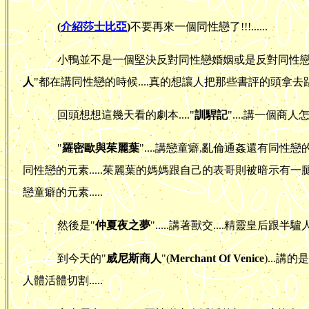
(
介紹莎士比亞
)
不要再來一個同性戀了!!!......
小鴨並不是一個堅決反對同性戀婚姻或是反對同性戀的人.
人
"都在講同性戀的時候....真的想讓人把那些書評的頭拿
回頭想想這幾天看的劇本...."
訓駻記
"....講一個商
"
羅密歐與茱麗葉
"....講戀童癖,亂倫通姦還有同性戀的
同性戀的元素.....茱麗葉的媽媽跟自己的表哥則被暗示有一腿...
戀童癖的元素.....
然後是"
仲夏夜之夢
".....講著獸交....精靈皇后跟
到今天的"
威尼斯商人
"(
Merchant Of Venice
)...
人體活體切割.....