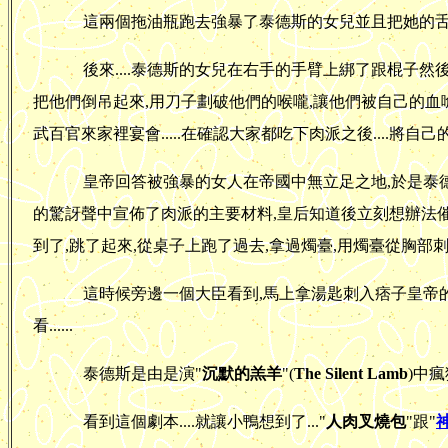
這兩個拖油瓶跑去強暴了泰德斯的女兒並且把她的舌頭
後來....泰德斯的女兒在右手的手臂上綁了跟棍子然後
把他們倒吊起來,用刀子劃破他們的喉嚨,讓他們被自己的血嗆死.
武百官來家裡宴會.....在確認大家都吃下肉派之後....將自己
皇帝回答被強暴的女人在帝國中無立足之地,於是泰德斯
的驚訝聲中宣佈了肉派的主要材料,皇后知道後立刻想辦法催吐
到了,跳了起來,從桌子上跑了過去,拿過燭臺,用燭臺從胸部刺入
這時候旁邊一個大臣看到,馬上拿湯匙刺入痞子皇帝的嘴中殺
看......
泰德斯是由是演"
沉默的羔羊
"(
The Silent Lamb
)中
看到這個劇本....就讓小鴨想到了..."
人肉叉燒包
"跟"