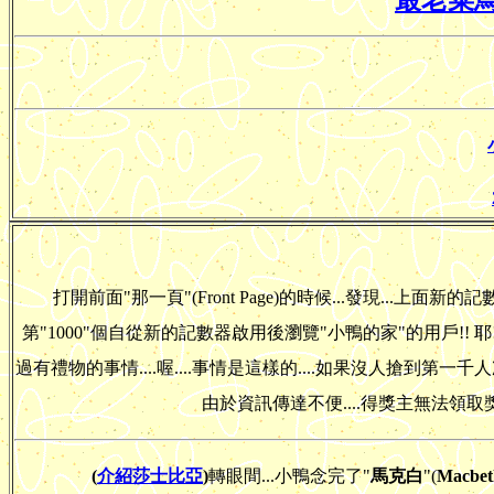
最老菜
打開前面"那一頁"(Front Page)的時候...發現...上
第"1000"個自從新的記數器啟用後瀏覽"小鴨的家"的用戶!! 耶!
過有禮物的事情....喔....事情是這樣的....如果沒人搶到第一
由於資訊傳達不便....得獎主無法領取獎
(
介紹莎士比亞
)
轉眼間...小鴨念完了"
馬克白
"(
Macbet