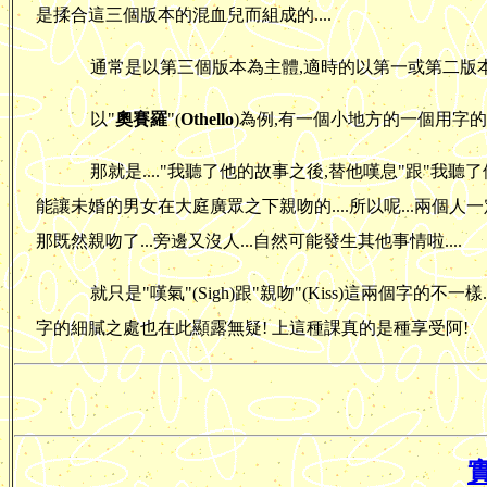
是揉合這三個版本的混血兒而組成的....
通常是以第三個版本為主體,適時的以第一或第二版
以"
奧賽羅
"(
Othello
)為例,有一個小地方的一個用字的
那就是...."我聽了他的故事之後,替他嘆息"跟"我聽了他
能讓未婚的男女在大庭廣眾之下親吻的....所以呢...兩個人一
那既然親吻了...旁邊又沒人...自然可能發生其他事情啦....
就只是"嘆氣"(Sigh)跟"親吻"(Kiss)這兩個字的不
字的細膩之處也在此顯露無疑! 上這種課真的是種享受阿!