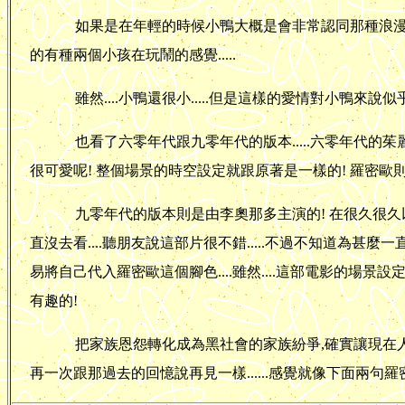
如果是在年輕的時候小鴨大概是會非常認同那種浪漫吧! 只
的有種兩個小孩在玩鬧的感覺.....
雖然....小鴨還很小.....但是這樣的愛情對小鴨來說似乎真
也看了六零年代跟九零年代的版本.....六零年代的
很可愛呢! 整個場景的時空設定就跟原著是一樣的! 羅密歐則
九零年代的版本則是由李奧那多主演的! 在很久很久以
直沒去看....聽朋友說這部片很不錯.....不過不知道為甚麼一
易將自己代入羅密歐這個腳色....雖然....這部電影的場景
有趣的!
把家族恩怨轉化成為黑社會的家族紛爭,確實讓現在人更
再一次跟那過去的回憶說再見一樣......感覺就像下面兩句