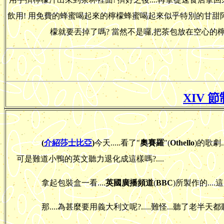
飲用! 用免費的蜂蜜喝起來的檸檬蜂蜜喝起來似乎特別的甘甜阿!
檬就要丟掉了嗎? 當然不是囉,把茶包放在空心的
XIV 節制
(
介紹莎士比亞
)
今天.....看了"
奧賽羅
"(
Othello
)的歌劇.
可是難道小鴨的英文聽力退化成這樣嗎?....
拿起包裝盒一看....
英國廣播頻道
(
BBC
)所製作的...
那....為甚麼要用義大利文呢?.....難怪...聽了老半天都