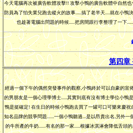
今天電腦再次被廣告軟體攻擊!! 攻擊小鴨的廣告軟體中自然也包
防員為了怕失業兒跑去縱火的故事.....搞了老半天....就在小鴨決
也趁著電腦出問題的時候.....把房間跟行李整理了一下....
第四章
經過一個下午的偶然突發事件的觀察,小鴨終於可以自豪的宣佈
的男朋友是一個心理學博士.....其實到底有沒有博士學位小鴨是
鴨是挺確定! 在生日的時候小鴨跑去買了一罐可口可樂來慶祝自己生日
知名品牌的競爭問題......一個小鴨聽過...是以昂貴出名
的牛所產的牛奶......有名的那一家.....根據冰淇淋會降低舌