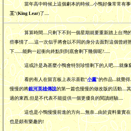
當年高中時候上這個劇本的時候...小鴨好像常常有事情要忙
王
"(
King Lear
)了....
算算時間....只剩下不到一個星期就要重新踏上台灣的土
些事情了.....這一次似乎將會以不同的身分去面對這個曾經熟
下.......能夠一起衝向終點到到底會剩下幾個呢?.....
這或許是為甚麼小鴨會特別珍惜剩下的人吧.....就像
看的有人在留言板上表示喜歡"
小薰
"的作品...就覺得
慢慢的將
銀河英雄傳說
的第一篇也慢慢的做改版的活動....其
過的東西,但是不代表不能提供一個更優良的閱讀經驗....
這也是小鴨慢慢前進的方向....無奈...由於資料量實在是
也是頗有樂趣的!