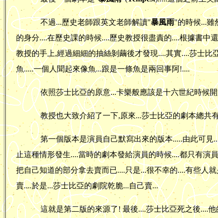
不過...歷史老師跟英文老師解讀"
暴風雨
"的時候..
的身分....在歷史課的時候....歷史教授很盡責的....根據書中還
教授的手上,經過細細的抽絲剝繭後才發現....其實....莎
魚.....一個人聞起來像魚...跟是一條魚是兩回事阿!....
依照莎士比亞的原意...卡樂般應該是十六世紀時候
教授也大致介紹了一下,原來...莎士比亞的劇本總共有三
第一個版本是演員自己默寫出來的版本.....由此可見..
止這種情形發生....當時的劇本發給演員的時候....都只有演員自
把自己知道的部分拿去賣而已....只是...很不幸的....有些
賣....於是...莎士比亞的劇院乾脆...自己賣...
這就是第二版的來源了! 最後....莎士比亞死之後...