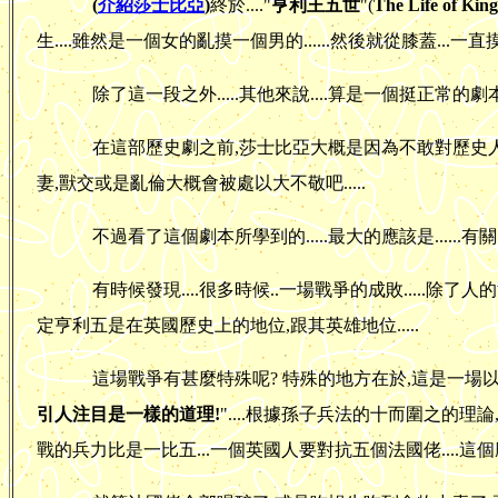
(
介紹莎士比亞
)
終於...."
亨利王五世
"(
The Life of Kin
生....雖然是一個女的亂摸一個男的......然後就從膝蓋...一直摸上
除了這一段之外.....其他來說....算是一個挺正常的劇本了.
在這部歷史劇之前,莎士比亞大概是因為不敢對歷史人物亂
妻,獸交或是亂倫大概會被處以大不敬吧.....
不過看了這個劇本所學到的.....最大的應該是......有關
有時候發現....很多時候..一場戰爭的成敗.....除了人
定亨利五是在英國歷史上的地位,跟其英雄地位.....
這場戰爭有甚麼特殊呢? 特殊的地方在於,這是一場以
引人注目是一樣的道理!
"....根據孫子兵法的十而圍之的
戰的兵力比是一比五...一個英國人要對抗五個法國佬....這個麼..