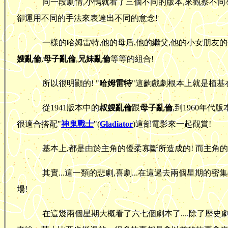
同一段劇情,小鴨就看了三個不同的版本,來觀察不同導
卻運用不同的手法來表達出不同的意念!
一樣的哈姆雷特,他的母后,他的繼父,他的小女朋友
嫂亂倫
,
母子亂倫
,
兄妹亂倫
等等的組合!
所以很明顯的! "
哈姆雷特
"這齣戲劇根本上就是植基
從1941版本中的
叔嫂亂倫
跟
母子亂倫
,到1960年代版
很適合搭配"
神鬼戰士
"(
Gladiator
)這部電影來一起觀賞!
基本上,都是由於主角的優柔寡斷所造成的! 而主角的死
其實...這一類的悲劇,喜劇...在這過去兩個星期的密
場!
在這幾兩個星期大概看了六七個劇本了....除了歷史