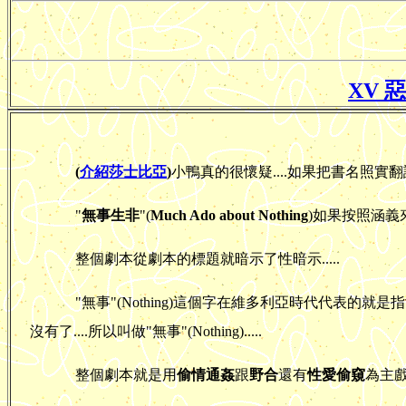
XV 惡魔
(
介紹莎士比亞
)
小鴨真的很懷疑....如果把書名照實
"
無事生非
"(
Much Ado about Nothing
)如果按照涵義來
整個劇本從劇本的標題就暗示了性暗示.....
"無事"(Nothing)這個字在維多利亞時代代表的就是
沒有了....所以叫做"無事"(Nothing).....
整個劇本就是用
偷情通姦
跟
野合
還有
性愛偷窺
為主戲..