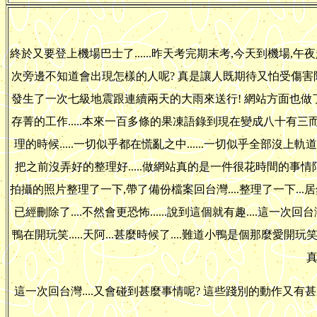
終於又要登上機場巴士了......昨天考完期末考,今天到機場,午夜起飛.
次旁邊不知道會出現怎樣的人呢? 真是讓人既期待又怕受傷害阿
發生了一次七級地震跟連續兩天的大雨來送行! 網站方面也做
存菁的工作.....本來一百多條的果凍語錄到現在變成八十有三而已
理的時候.....一切似乎都在慌亂之中......一切似乎全部沒上
把之前沒弄好的整理好.....做網站真的是一件很花時間的事情
拍攝的照片整理了一下,帶了備份檔案回台灣....整理了一下...居然
已經刪除了....不然會更恐怖......說到這個就有趣....這一次回台
鴨在開玩笑.....天阿...甚麼時候了....難道小鴨是個那麼愛
真
這一次回台灣....又會碰到甚麼事情呢? 這些踐別的動作又