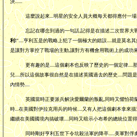
決......
這麼說起來...明星的安全人員大概每天都得應付一
忘記在哪念到過的一句話,記得是在描述二次世界大戰的.
利!
"....亨利五是的戰略上犯了一個極大的錯誤....就是莫名其
是讓對方掌控了戰場的主動,讓對方有機會用戰術上的成功來扭轉
更有趣的是....這個劇本也反映了歷史的一個定律....那就是
兒....所以這個故事很自然是在描述英國過去的歷史....問題
內情勢....
英國當時正要派兵解決愛爾蘭的叛亂,同時又懼怕荷蘭的攻
時...在美國對伊拉克用兵的時候....又有人把這個劇本拿來
繼續在美國國境內搞破壞....同時又暗示小布希的總統位置得來的
同時剛好亨利五世下令坑殺法軍的降卒.....美軍對俘虜也好