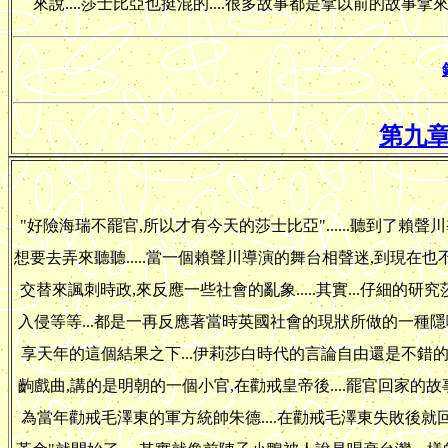
來說....莎士比亞也挺混的....很多故事都是拿以前的故事拿
第九章
"好險海瑞不罷官,所以才有今天的莎士比亞"......聽到了賴
想要去弄來聽聽.....當一個賴聲川導演的舞台相聲迷,到現在
交替來諷刺時政,來反應一些社會的亂象.....其實...仔細的
入侵等等...都是一再反應著當時英國社會的現狀所做的一種隱喻..
享天年的這個結果之下...伊莉莎白時代的言論自由還是不錯的!
齣戲曲,講的是明朝的一個小官,在勸戒皇帝後....罷官回家的故事.
為當年勸戒毛澤東的軍方統帥朱德....在勸戒毛澤東失敗後就回家