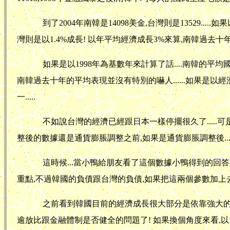
到了2004年南韓是14098美金,台灣則是13529...
灣則是以1.4%成長! 以年平均經濟成長3%來算,南韓過去十年
如果是以1998年為基數年來計算了話....南韓的平均
南韓過去十年的平均表現並沒有特別的嚇人......如果是以經
一.....
不如說台灣的經濟已經跟日本一樣停擺很久了.....
整後的數據還是通貨膨脹調整之前,如果是通貨膨脹調整後....那.
這時候...當小鴨給朋友看了這個數據小鴨得到的回答是--
重點,不過韓國的負債跟台灣的負債,如果把這兩個參數加上
之前看到韓國目前的經濟成長很大部分是依靠強大的內
逾放比跟金融體制是否健全的問題了
! 如果換個角度來看,以