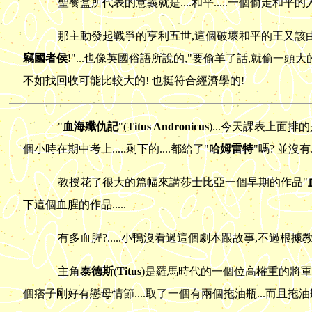
聖餐盒所代表的意義就是....和平.....一個偷走和平的
那主動發起戰爭的亨利五世,這個破壞和平的王又該由誰
竊國者侯!
"...也像英國俗語所說的,"要偷羊了話,就偷一頭大的...
不如找回收可能比較大的! 也挺符合經濟學的!
"
血海殲仇記
"(
Titus Andronicus
)...今天課表上面排的是.
個小時在期中考上.....剩下的....都給了"
哈姆雷特
"嗎? 並沒有..
教授花了很大的篇幅來講莎士比亞一個早期的作品"
下這個血腥的作品.....
有多血腥?.....小鴨沒看過這個劇本跟故事,不過根據教
主角
泰德斯
(
Titus
)是羅馬時代的一個位高權重的將軍..
個痞子剛好有戀母情節....取了一個有兩個拖油瓶...而且拖油