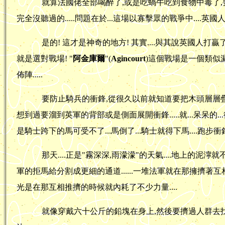
就算法國佬全部喝醉了,或是吃蝸牛吃到食物中毒了,要贏的機
完全沒聽過的.....問題在於...這場以寡擊眾的戰爭中....英
是的! 這才是神奇的地方! 其實....與其說英國人打贏
就是選對戰場! "
阿金庫爾
"(
Agincourt
)這個戰場是一個類似
佈陣.....
要防止騎兵的衝鋒,從很久以前就知道要把木頭層層疊
想到過要溜到英軍的背部或是側面展開衝鋒.....就...呆呆的..
是騎士跨下的馬可受不了...馬倒了...騎士就得下馬....跑步衝鋒.
那天....正是"霧深深,雨濛濛"的天氣....地上的
軍的拒馬給分割成更細的通道......一堆法軍就在那擁擠著互相踐
光是在那互相推擠的時候就內耗了不少力量....
就像穿戴六十公斤的鉛塊在身上,然後要擠過人群去