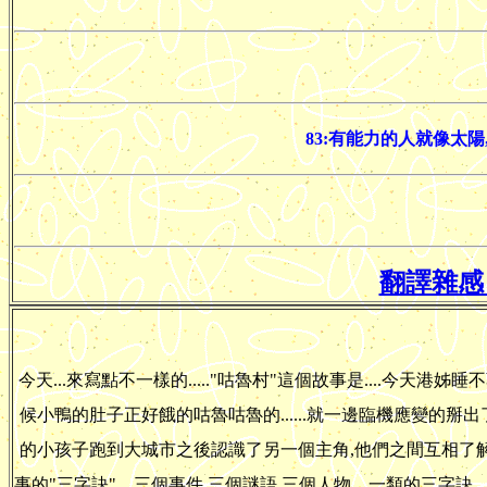
83:有能力的人就像太
翻譯雜感 
今天...來寫點不一樣的....."咕魯村"這個故事是....今天港姊
候小鴨的肚子正好餓的咕魯咕魯的......就一邊臨機應變的掰出了
的小孩子跑到大城市之後認識了另一個主角,他們之間互相了解的故
事的"三字訣"....三個事件,三個謎語,三個人物....一類的三字