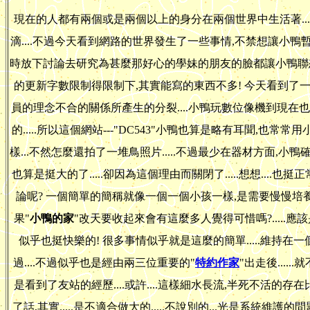
現在的人都有兩個或是兩個以上的身分在兩個世界中生活著...
滴....不過今天看到網路的世界發生了一些事情,不禁想讓小鴨暫時放下
時放下討論去研究為甚麼那好心的學妹的朋友的臉都讓小鴨聯想到
的更新字數限制得限制下,其實能寫的東西不多! 今天看到
員的理念不合的關係所產生的分裂....小鴨玩數位像機到現在也
的.....所以這個網站---"DC543"小鴨也算是略有耳聞,也常常用
樣...不然怎麼還拍了一堆鳥照片.....不過最少在器材方面,
也算是挺大的了.....卻因為這個理由而關閉了.....想想...
論呢? 一個簡單的簡稱就像一個一個小孩一樣,是需要慢慢培養的..
果"
小鴨的家
"改天要收起來會有這麼多人覺得可惜嗎?.....應
似乎也挺快樂的! 很多事情似乎就是這麼的簡單.....維持在
過....不過似乎也是經由兩三位重要的"
特約作家
"出走後....
是看到了友站的經歷....或許....這樣細水長流,半死不活的
了話,其實.....是不適合做大的.....不說別的...光是系統