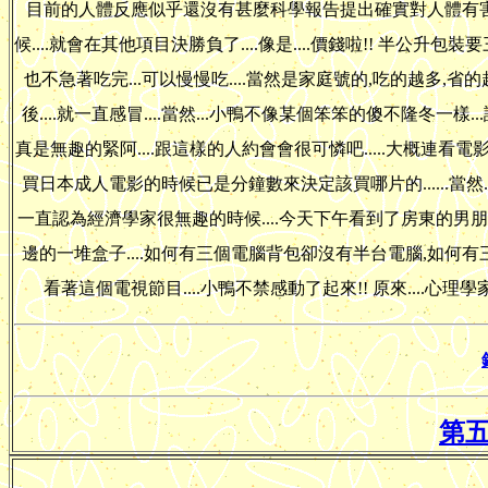
目前的人體反應似乎還沒有甚麼科學報告提出確實對人體有害.....
候....就會在其他項目決勝負了....像是....價錢啦!! 半公升包裝
也不急著吃完...可以慢慢吃....當然是家庭號的,吃的越多,省的越
後....就一直感冒....當然...小鴨不像某個笨笨的傻不隆冬一樣
真是無趣的緊阿....跟這樣的人約會會很可憐吧.....大概連看電
買日本成人電影的時候已是分鐘數來決定該買哪片的......當然..
一直認為經濟學家很無趣的時候....今天下午看到了房東的男朋友
邊的一堆盒子....如何有三個電腦背包卻沒有半台電腦,如何有
看著這個電視節目....小鴨不禁感動了起來!! 原來....心理學家
第五