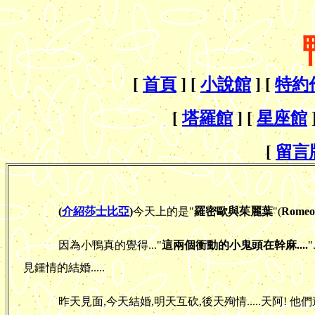
[
首頁
] [
小說館
] [
特約
[
塔羅館
] [
星座館
[
留言
(
介紹莎士比亞
)
今天上的是"
羅密歐與茱麗葉
"(
Romeo 
因為小鴨真的覺得..."
這兩個衝動的小鬼頭在幹麻....
見鍾情的結婚.....
昨天見面,今天結婚,明天互砍,後天殉情.....天阿! 