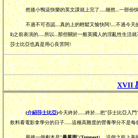
然後小鴨這快樂的英文課就上完了.....雖然...一部
不過不可否認....真的上的輕鬆又愉快阿!....不過今天
I
)之前表演的.....所以...那些關於一般英國人的淫亂性生活就
莎士比亞也真是用心良苦阿!
XVII 
(
介紹莎士比亞
)
今天終於......終於....把"莎士比
飲料看電影拿學分的日子......這種高難度的營養學分不是
最後一個劇本是"
暴風雨
"(
Tempest
).....這個之前上