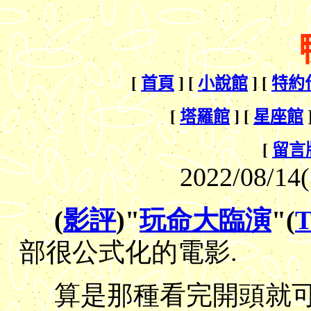
[
首頁
] [
小說館
] [
特約
[
塔羅館
] [
星座館
[
留言
2022/08/14
(
影評
)"
玩命大臨演
"(
T
部很公式化的電影.
算是那種看完開頭就可