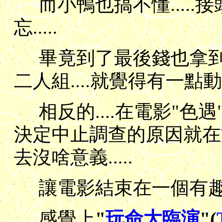
而小鴨也搞不懂....
忘.....
畢竟到了最後錢也拿到手
二人組....就覺得有一點
相反的....在電影"色遇"(T
決定中止調查的原因就在
去沒啥意義.....
讓電影結束在一個有趣
感覺上
"
玩命大臨演
"(