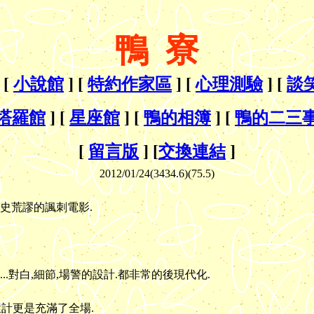
鴨 寮
 [
小說館
] [
特約作家區
] [
心理測驗
] [
談
塔羅館
] [
星座館
] [
鴨的相簿
] [
鴨的二三
[
留言版
] [
交換連結
]
2012/01/
24(3434.6)(7
5.5)
史荒謬的諷刺電影.
..對白,細節,場警的設計.都非常的後現代化.
連環計更是充滿了全場.