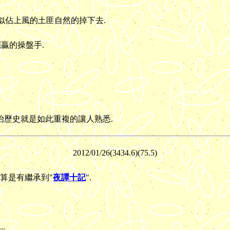
讓看似佔上風的土匪自然的掉下去.
穩贏的操盤手.
的政治歷史就是如此重複的讓人熟悉.
2012/01/
26(3434.6)(7
5.5)
算是有繼承到"
夜譚十記
".
.