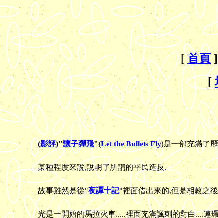
[
首頁
]
[
(
影評
)"
讓子彈飛
"(
Let the Bullets Fly
)
是一部充滿了歷
某種程度來說,說明了所謂的平民造反.
故事雖然是從"
夜譚十記
"裡面借出來的,但是相較之後.
光是一開始的馬拉火車.....裡面充滿諷刺的對白....