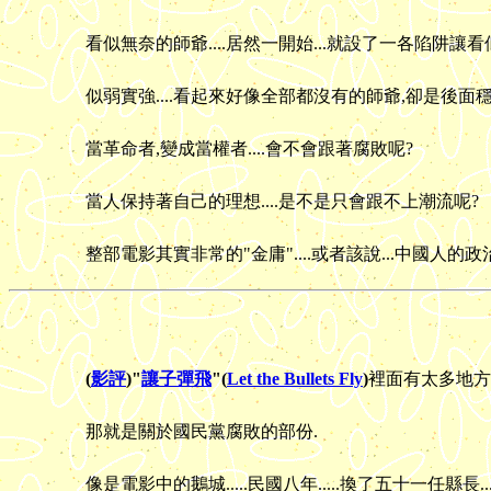
看似無奈的師爺....居然一開始...就設了一各陷阱
似弱實強....看起來好像全部都沒有的師爺,卻是後面
當革命者,變成當權者....會不會跟著腐敗呢?
當人保持著自己的理想....是不是只會跟不上潮流呢?
整部電影其實非常的"金庸"....或者該說...中國人
(
影評
)"
讓子彈飛
"(
Let the Bullets Fly
)
裡面有太多地方
那就是關於國民黨腐敗的部份.
像是電影中的鵝城.....民國八年.....換了五十一任縣長....