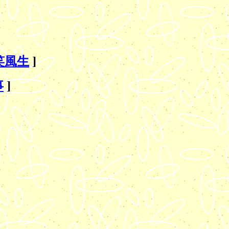
笑風生
]
事
]