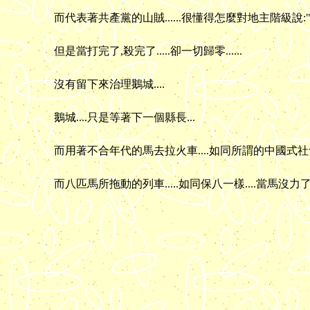
而代表著共產黨的山賊......很懂得怎麼對地主階級說:
但是當打完了,殺完了.....卻一切歸零......
沒有留下來治理鵝城....
鵝城....只是等著下一個縣長...
而用著不合年代的馬去拉火車....如同所謂的中國式社會主
而八匹馬所拖動的列車.....如同保八一樣....當馬沒力了.