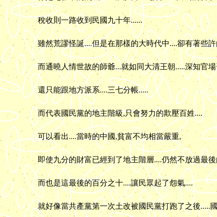
稅收則一路收到民國九十年......
雖然荒謬怪誕....但是在那樣的大時代中....卻有著些許的可
而通曉人情世故的師爺...就如同大清王朝.....深知官場習氣
還只能跟地方派系....三七分帳.....
而代表國民黨的地主階級,只會努力的欺壓百姓....
可以看出....當時的中國,貧富不均相當嚴重,
即使九分的財富已經到了地主階層....仍然不放過最後的
而也是這最後的百分之十....讓民眾起了怨氣....
就好像當共產黨第一次土改被國民黨打跑了之後.....國民