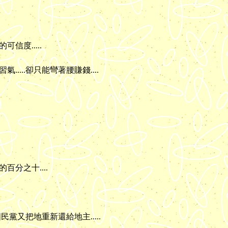
信度.....
.....卻只能彎著腰賺錢....
百分之十....
黨又把地重新還給地主.....