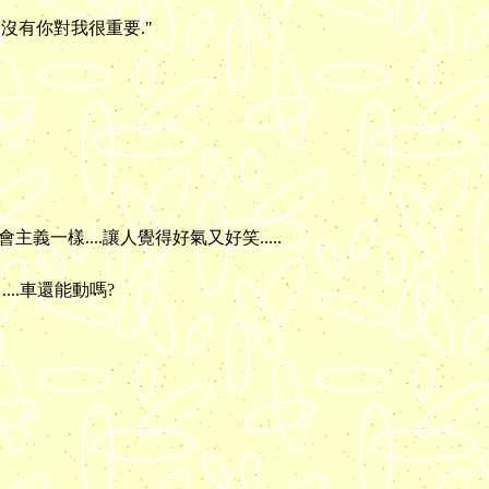
"沒有你對我很重要."
義一樣....讓人覺得好氣又好笑.....
...車還能動嗎?