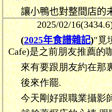
讓小鴨也對整間店的未來
2025/02/16
(3434.6
(
2025年食譜雜記
)
"覓境
Cafe)是之前朋友推薦的
來有要跟朋友約在那裏
後來作罷.
今天剛好跟職業攝影師