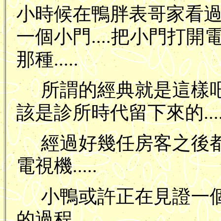
小時候在鴨胖表哥家看
一個小門....把小門打
那種.....
所謂的經典就是這樣吧.
該是診所時代留下來的...
經過好幾任房客之後
電視機.....
小鴨或許正在見證一
的過程.