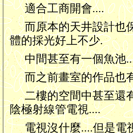
適合工商開會....
而原本的天井設計也保
體的採光好上不少.
中間甚至有一個魚池....
而之前畫室的作品也有
二樓的空間中甚至還
陰極射線管電視....
電視沒什麼....但是