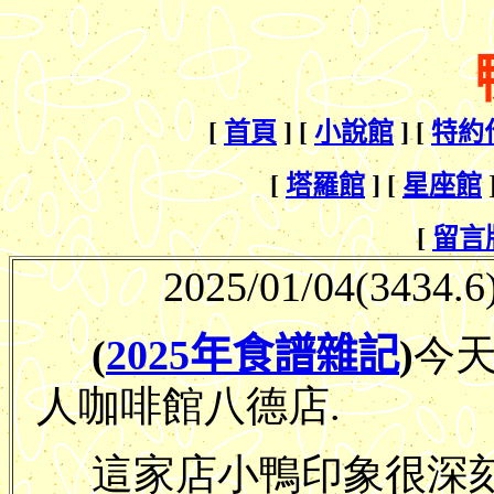
[
首頁
] [
小說館
] [
特約
[
塔羅館
] [
星座館
[
留言
2025/01/04
(3434.6
(
2025年食譜雜記
)
今
人咖啡館八德店.
這家店小鴨印象很深刻