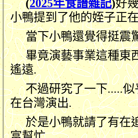
(
2025年食譜雜記
)
好
小鴨提到了他的姪子正在韓國
當下小鴨還覺得挺震驚
畢竟演藝事業這種東
遙遠.
不過研究了一下....
在台灣演出.
於是小鴨就請了有在
富幫忙.