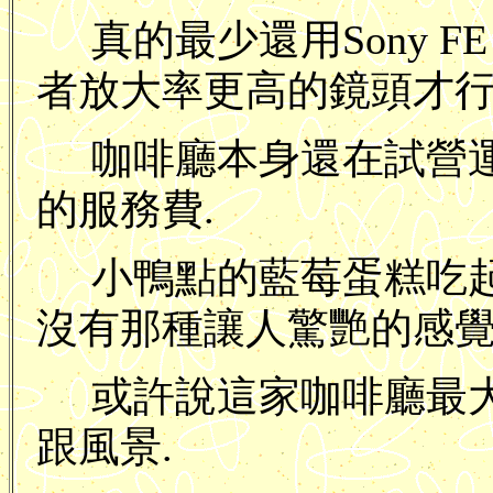
真的最少還用Sony FE 24
者放大率更高的鏡頭才行
咖啡廳本身還在試營運
的服務費.
小鴨點的藍莓蛋糕吃起來感
沒有那種讓人驚艷的感覺
或許說這家咖啡廳最
跟風景.