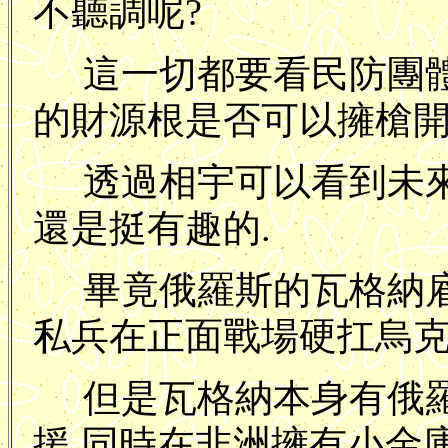
不聽調呢?
這一切都要看民防團
的財源根是否可以擁槍開
透過相宇可以看到未
還是挺有趣的.
畢竟俄羅斯的瓦格納
私兵在正面戰場硬扛烏克
但是瓦格納本身有俄
援,同時在非洲擁有小金