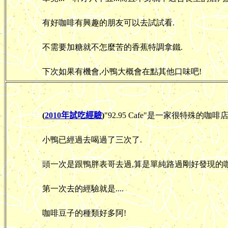
有好咖啡有興趣的朋友可以去試試看.
不需要加糖就不怎麼苦的香蕉特調拿鐵.
下次如果有機會,小鴨大概會在點其他口味吧!
(
2010年試吃經驗
)
"92.95 Cafe"是一家很特殊的咖啡店
小鴨已經過去喝過了三次了.
頭一次是跟鴨胖表哥去過,算是單純路過剛好發現的咖
第一次去的經驗就是....
咖啡豆子的種類好多阿!