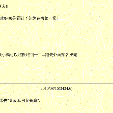
!!!
直就好像是看到了黃蓉在煮菜一樣!
讓小鴨可以吃飯吃到一半...跑去外面拍各夕陽....
2010/08/
16(3434.6)
帶去"豆麥私房菜餐廳".