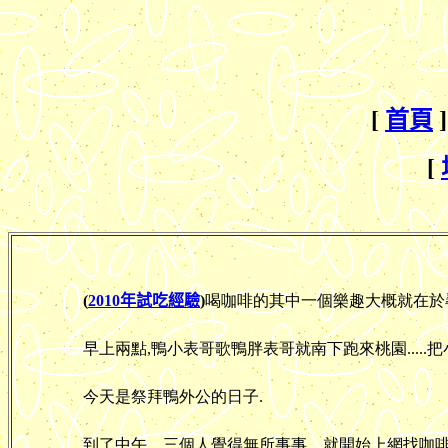
[
首頁
]
[
(
2010年試吃經驗
)
喝咖啡的其中一個樂趣大概就在於
早上兩點,鴨小表哥歌鴨胖表哥就南下跑來桃園.....把
今天是祭拜鴨外公的日子.
到了中午....三個人覺得無所事事....就開始上網找咖啡館