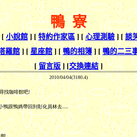
鴨 寮
 [
小說館
] [
特約作家區
] [
心理測驗
] [
談
塔羅館
] [
星座館
] [
鴨的相簿
] [
鴨的二三
[
留言版
] [
交換連結
]
2010/04/
04(3180.4)
尋找咖啡館吧!
小鴨跟鴨媽帶回到彰化員林去.....
...