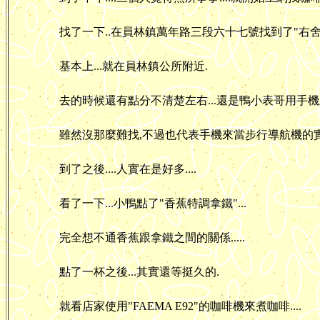
找了一下..在員林鎮萬年路三段六十七號找到了"右舍
基本上...就在員林鎮公所附近.
去的時候還有點分不清楚左右...還是鴨小表哥用手機
雖然沒那麼難找,不過也代表手機來當步行導航機的實
到了之後....人實在是好多....
看了一下...小鴨點了"香蕉特調拿鐵"...
完全想不通香蕉跟拿鐵之間的關係.....
點了一杯之後...其實還等挺久的.
就看店家使用"FAEMA E92"的咖啡機來煮咖啡....