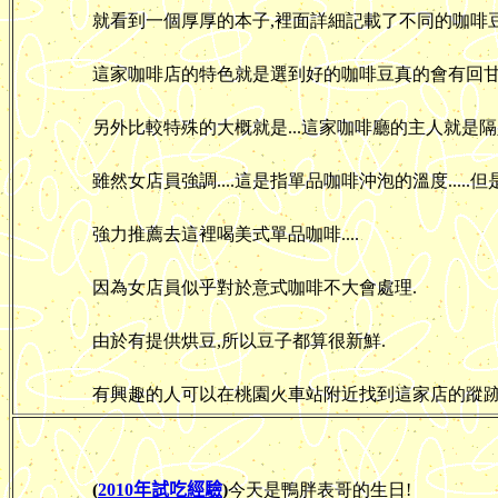
就看到一個厚厚的本子,裡面詳細記載了不同的咖啡豆
這家咖啡店的特色就是選到好的咖啡豆真的會有回甘
另外比較特殊的大概就是...這家咖啡廳的主人就是隔壁
雖然女店員強調....這是指單品咖啡沖泡的溫度.....但
強力推薦去這裡喝美式單品咖啡....
因為女店員似乎對於意式咖啡不大會處理.
由於有提供烘豆,所以豆子都算很新鮮.
有興趣的人可以在桃園火車站附近找到這家店的蹤跡
(
2010年試吃經驗
)
今天是鴨胖表哥的生日!