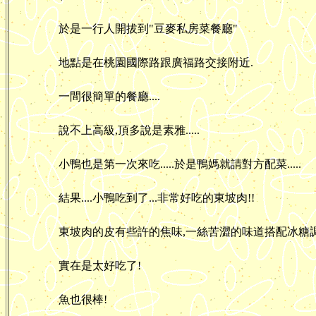
於是一行人開拔到"豆麥私房菜餐廳"
地點是在桃園國際路跟廣福路交接附近.
一間很簡單的餐廳....
說不上高級,頂多說是素雅.....
小鴨也是第一次來吃.....於是鴨媽就請對方配菜.....
結果....小鴨吃到了...非常好吃的東坡肉!!
東坡肉的皮有些許的焦味,一絲苦澀的味道搭配冰糖調
實在是太好吃了!
魚也很棒!