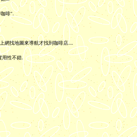
咖啡".
上網找地圖來導航才找到咖啡店....
用性不錯.