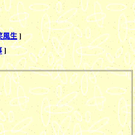
笑風生
]
事
]