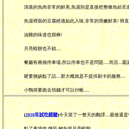
清蒸的魚肉非常的鮮美,魚湯則是直接把整條魚給丟進去
魚湯裡面的豆腐經過如此入味,非常的滑嫩鮮美! 簡
油雞的味道也很棒!
月亮蝦餅也不錯....
餐廳有兩個停車場,所以停車也不是問題.....而且...還
硬要挑缺點了話....那大概就是不提供刷卡的服務....
小鴨得要跑去領錢才可以付帳.....
(
2010年試吃經驗
)
今天當了一整天的翻譯....最後還是
點了東坡肉,燉筍,鱸魚跟月亮蝦餅......