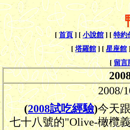
[
首頁
] [
小說館
] [
特約
[
塔羅館
] [
星座館
[
留言
20
2008/1
(
2008試吃經驗
)
今天
七十八號的"Olive-橄欖