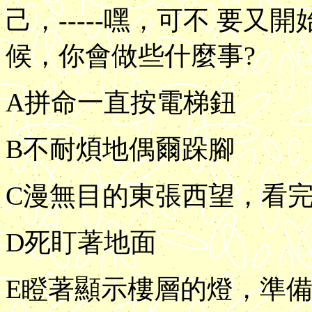
己，-----嘿，可不 要又
候，你會做些什麼事?
A拼命一直按電梯鈕
B不耐煩地偶爾跺腳
C漫無目的東張西望，看
D死盯著地面
E瞪著顯示樓層的燈，準