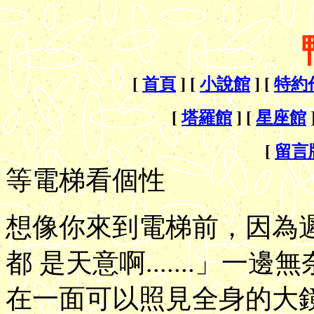
[
首頁
] [
小說館
] [
特約
[
塔羅館
] [
星座館
[
留言
等電梯看個性
想像你來到電梯前，因為
都 是天意啊.......」
在一面可以照見全身的大