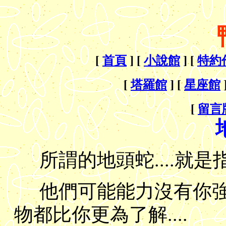
[
首頁
] [
小說館
] [
特約
[
塔羅館
] [
星座館
[
留言
所謂的地頭蛇....就是
他們可能能力沒有你強.
物都比你更為了解....