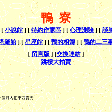
鴨 寮
 [
小說館
] [
特約作家區
] [
心理測驗
] [
談
塔羅館
] [
星座館
] [
鴨的相簿
] [
鴨的二三
[
留言版
] [
交換連結
]
跳樓大拍賣
個月內把東西賣光....