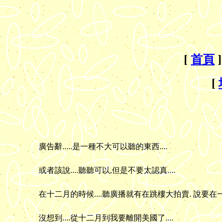
[
首頁
]
[
廣告辭.....是一種不大可以聽的東西....
或者該說....聽聽可以,但是不要太認真....
在十二月的時候....聽廣播就有在跳樓大拍賣. 說要在一
沒想到....從十二月到我要離開美國了....