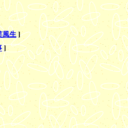
笑風生
]
事
]