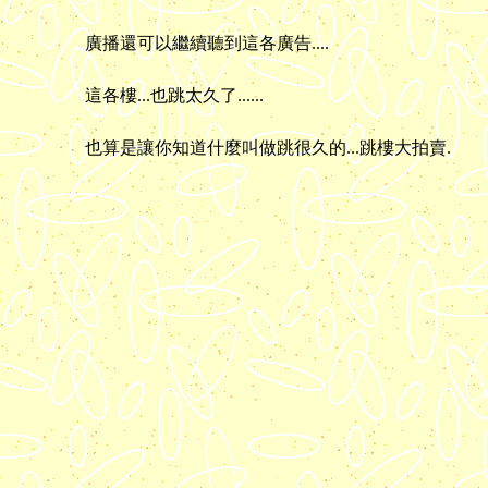
廣播還可以繼續聽到這各廣告....
這各樓...也跳太久了......
也算是讓你知道什麼叫做跳很久的...跳樓大拍賣.