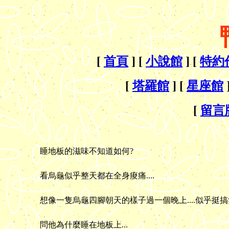
[
首頁
] [
小說館
] [
特約
[
塔羅館
] [
星座館
[
留言
睡地板的滋味不知道如何?
看烏龜似乎整天都在全身痠痛....
想像一隻烏龜四腳朝天的樣子過一個晚上....似乎挺搞笑的
問他為什麼睡在地板上...