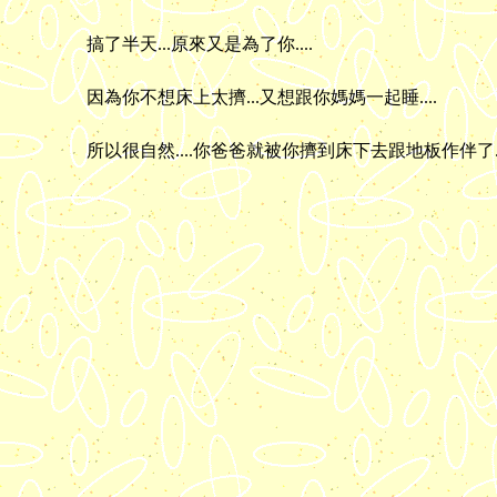
搞了半天...原來又是為了你....
因為你不想床上太擠...又想跟你媽媽一起睡....
所以很自然....你爸爸就被你擠到床下去跟地板作伴了...