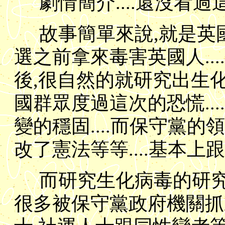
劇情簡介....還沒看過
故事簡單來說,就是英
選之前拿來毒害英國人...
後,很自然的就研究出生化
國群眾度過這次的恐慌..
變的穩固....而保守黨的
改了憲法等等....基本上跟
而研究生化病毒的研究
很多被保守黨政府機關抓