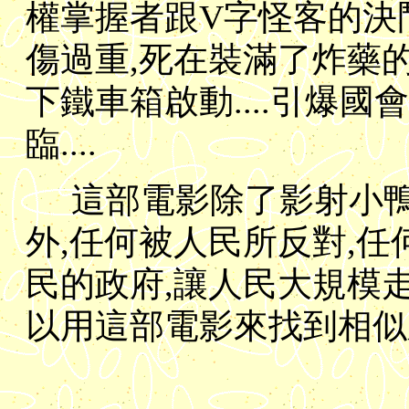
權掌握者跟V字怪客的決鬥.
傷過重,死在裝滿了炸藥的
下鐵車箱啟動....引爆國會
臨....
這部電影除了影射小
外,任何被人民所反對,任
民的政府,讓人民大規模走
以用這部電影來找到相似之處.