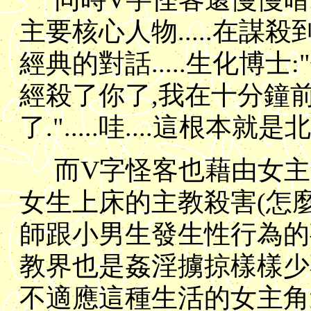
主要核心人物.....在謀
經典的對話.....生化博士:
經殺了你了,我在十分鐘
了.".....哇....這根
而V字怪客也藉由女主
女生上床的主教殺害(怎
師跟小男生發生性行為的
教界也是姦淫擄掠樣樣少不了吧
不適應這種生活的女主角