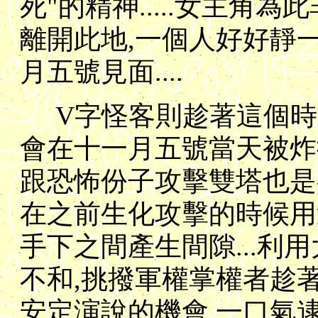
死"的精神.....女主角
離開此地,一個人好好靜一靜
月五號見面....
V字怪客則趁著這個時
會在十一月五號當天被炸掉
跟恐怖份子攻擊雙塔也是
在之前生化攻擊的時候用過
手下之間產生間隙...利
不和,挑撥軍權掌權者趁
安定演說的機會,一口氣