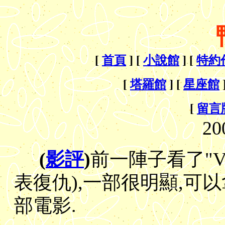
[
首頁
] [
小說館
] [
特約
[
塔羅館
] [
星座館
[
留言
20
(
影評
)
前一陣子看了"V字怪客
表復仇),一部很明顯,可
部電影.