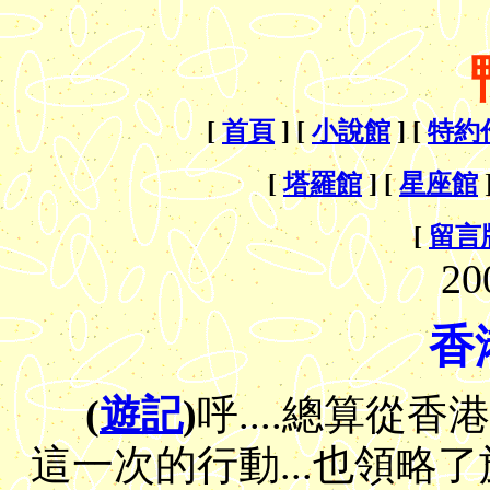
[
首頁
] [
小說館
] [
特約
[
塔羅館
] [
星座館
[
留言
20
香
(
遊記
)
呼....總算從香
這一次的行動...也領略