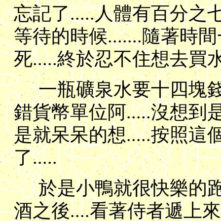
忘記了.....人體有百分之七十
等待的時候.......隨著
死.....終於忍不住想去買水喝
一瓶礦泉水要十四塊錢...
錯貨幣單位阿.....沒想到是
是就呆呆的想.....按照這
了.....
於是小鴨就很快樂的跑去
酒之後....看著侍者遞上來