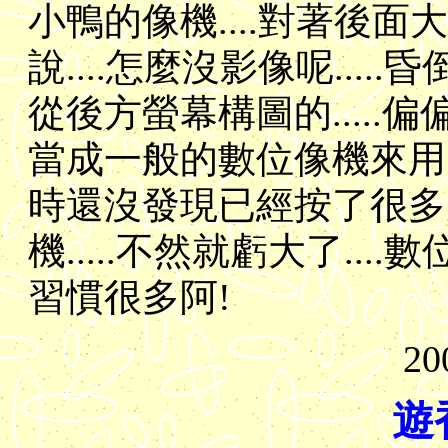
小鴨的像機....對著後面
說....怎麼沒影像呢....
從後方螢幕構圖的....
當成一般的數位像機來用..
時還沒發現已經按了很多次
機.....不然就虧大了..
習慣很多阿!
20
遊