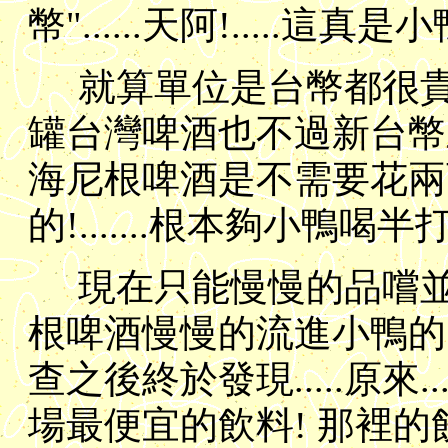
幣"......天阿!.....
就算單位是台幣都很貴..
罐台灣啤酒也不過新台幣三
海尼根啤酒是不需要花兩
的!.......根本夠小鴨喝半
現在只能慢慢的品嚐
根啤酒慢慢的流進小鴨的胃部
查之後終於發現.....原來.
場最便宜的飲料! 那裡的