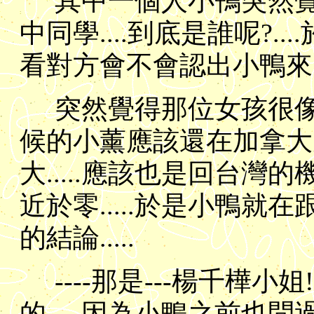
其中一個人小鴨突然覺
中同學....到底是誰呢?..
看對方會不會認出小鴨來...如
突然覺得那位女孩很像小
候的小薰應該還在加拿大受
大.....應該也是回台灣的
近於零.....於是小鴨就
的結論.....
----那是---楊千樺小姐
的.....因為小鴨之前也問