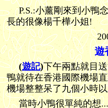
P.S.:小薰剛來到小鴨
長的很像楊千樺小姐!
20
遊
(
遊記
)
下午兩點就目送
鴨就待在香港國際機場直到
機場整整呆了九個小時以上..
當時小鴨很單純的想....